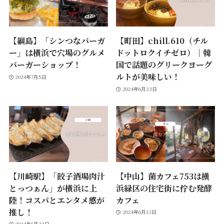
【綱島】「シンつなバーガ
【町田】chill.610（チル
ー」は横浜で穴場のグルメ
ドットロクイチゼロ）｜韓
バーガーショップ！
国で話題のグリークヨーグ
ルトが美味しい！
2024年7月5日
2024年6月23日
【川崎駅】「餃子酒場肉汁
【中山】菌カフェ753は横
とっつぁん」が横浜に上
浜緑区の住宅街に佇む発酵
陸！コスパとエンタメ感が
カフェ
推し！
2024年6月13日
2024年6月23日